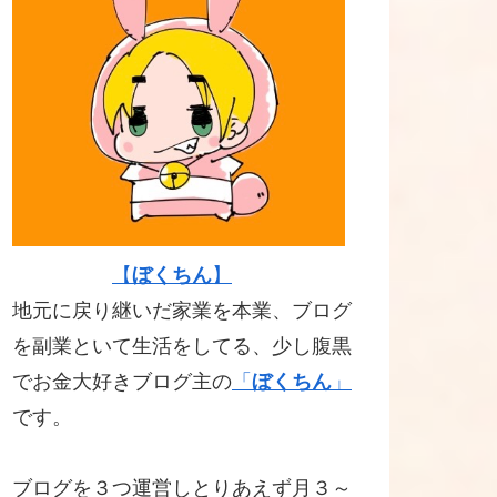
【
ぼくちん
】
地元に戻り継いだ家業を本業、ブログ
を副業といて生活をしてる、少し腹黒
でお金大好きブログ主の
「
ぼくちん
」
です。
ブログを３つ運営しとりあえず月３～